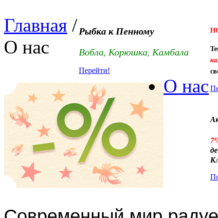
Главная
/
Рыбка к Пенному
Н
О нас
Те
Вобла, Корюшка, Камбала
ка
св
Перейти!
О нас
Пе
А
7
д
К
По
Современный мир радуе